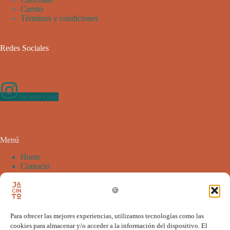
Carrito
Términos y condiciones
Redes Sociales
Jacinto Café
Menú
Home
Contacto
Tienda
🍪
Email Newsletter
Para ofrecer las mejores experiencias, utilizamos tecnologías como las
cookies para almacenar y/o acceder a la información del dispositivo. El
Suscríbete a nuestro boletín y obten un 10% de descuento en