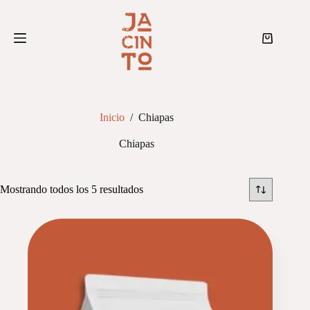
Saltar
al
contenido
Shopping
cart
Inicio
/
Chiapas
Chiapas
Sorted
Mostrando todos los 5 resultados
by
latest