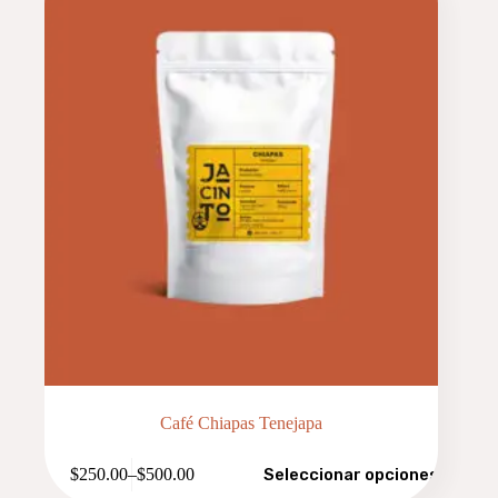
Café Chiapas Tenejapa
Este
$
250.00
–
$
500.00
Seleccionar opciones
producto
Price