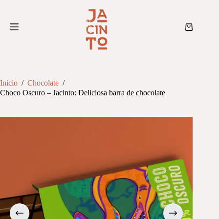
Saltar
al
contenido
Shopping
cart
Inicio
/
Chocolate
/
Choco Oscuro – Jacinto: Deliciosa barra de chocolate