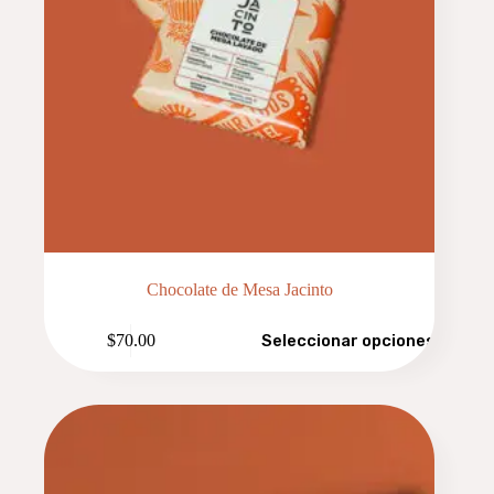
Chocolate de Mesa Jacinto
Este
$
70.00
Seleccionar opciones
producto
tiene
múltiples
variantes.
Las
opciones
se
pueden