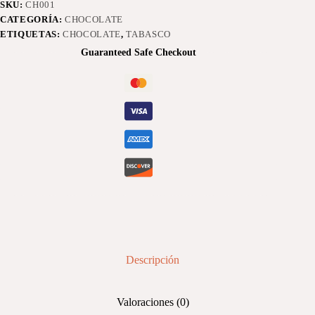
SKU:
CH001
chocolate
CATEGORÍA:
CHOCOLATE
cantidad
ETIQUETAS:
CHOCOLATE
,
TABASCO
Guaranteed Safe Checkout
Descripción
Valoraciones (0)