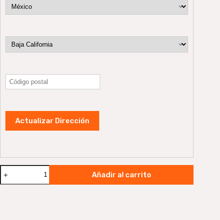
Actualizar Dirección
Choco
Añadir al carrito
Oscuro
-
Jacinto:
Deliciosa
barra
de