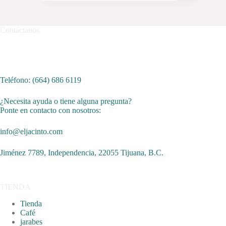
múltiples
$230.00
variantes.
through
Las
$650.00
Contáctanos
opciones
se
pueden
elegir
en
la
Teléfono:
(
664) 686 6119
página
de
¿Necesita ayuda o tiene alguna pregunta?
producto
Ponte en contacto con nosotros:
info@eljacinto.com
Jiménez 7789, Independencia, 22055 Tijuana, B.C.
TIENDA
Tienda
Café
jarabes