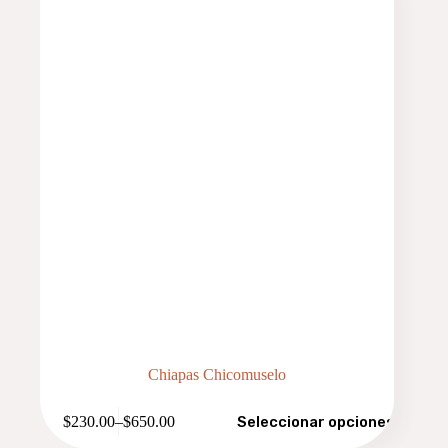
Chiapas Chicomuselo
Este
$
230.00
–
$
650.00
Seleccionar opciones
producto
Price
tiene
range: