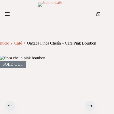
Saltar
al
contenido
Shopping
cart
Inicio
/
Café
/
Oaxaca Finca Chelín – Café Pink Bourbon
SOLD OUT